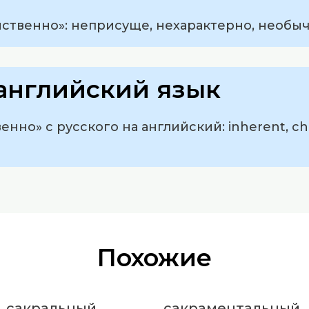
ственно»: неприсуще, нехарактерно, необычн
английский язык
но» с русского на английский: inherent, chara
Похожие
сакральный
сакраментальный