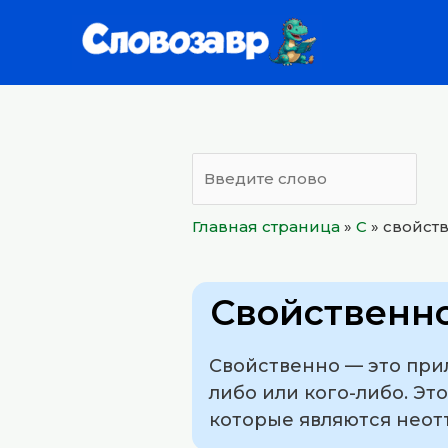
Перейти
к
содержимому
Главная страница
»
С
»
свойст
Свойственн
Свойственно — это прил
либо или кого-либо. Эт
которые являются неот