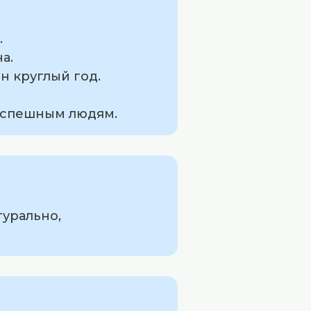
.
а.
н круглый год.
 успешным людям.
турально,