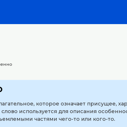
венно
о
агательное, которое означает присущее, хар
о слово используется для описания особеннос
ъемлемыми частями чего-то или кого-то.