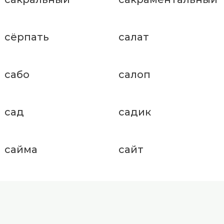
сёрпать
салат
сабо
салоп
сад
садик
сайма
сайт