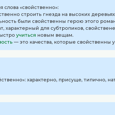
 слова «свойственно»:
йственно строить гнезда на высоких деревьях
ьность были свойственны герою этого роман
ат, характерный для субтропиков, свойствене
быстро
учиться
новым вещам.
вость
— это качества, которые свойственны
ственно»: характерно, присуще, типично, на