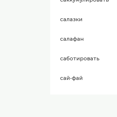
салазки
салафан
саботировать
сай-фай