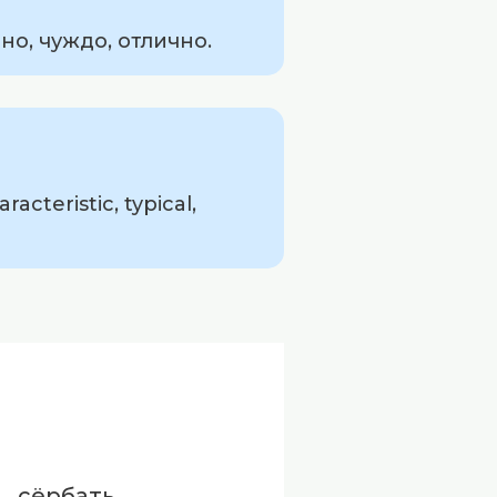
о, чуждо, отлично.
cteristic, typical,
сёрбать