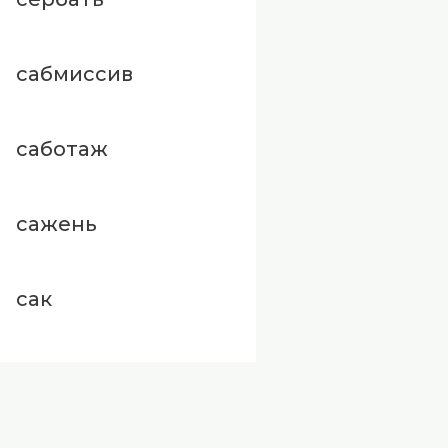
сабмиссив
саботаж
сажень
сак