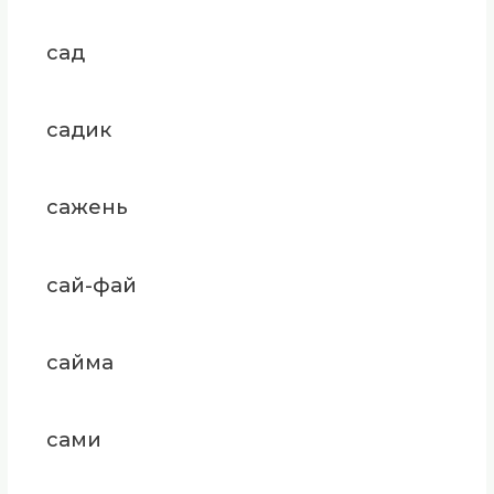
сад
садик
сажень
сай-фай
сайма
сами