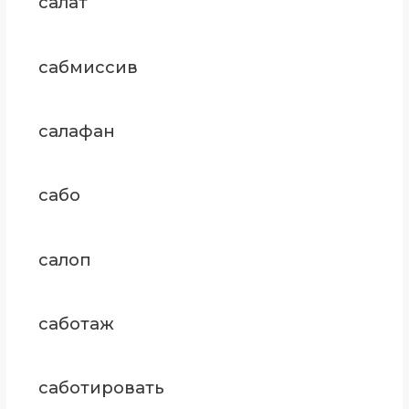
салат
сабмиссив
салафан
сабо
салоп
саботаж
саботировать