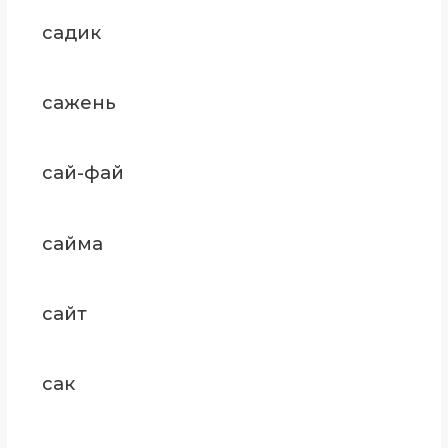
садик
сажень
сай-фай
сайма
сайт
сак