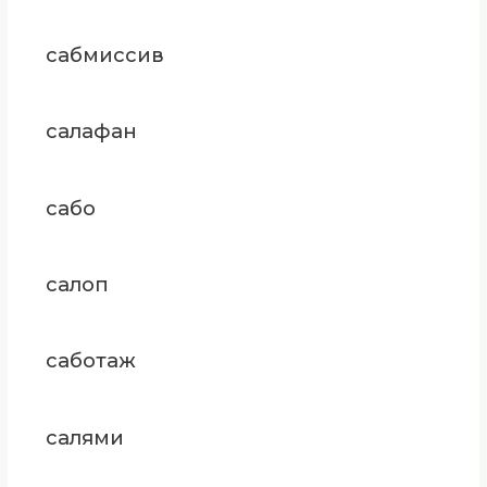
сабмиссив
салафан
сабо
салоп
саботаж
салями