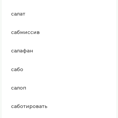
салат
сабмиссив
салафан
сабо
салоп
саботировать