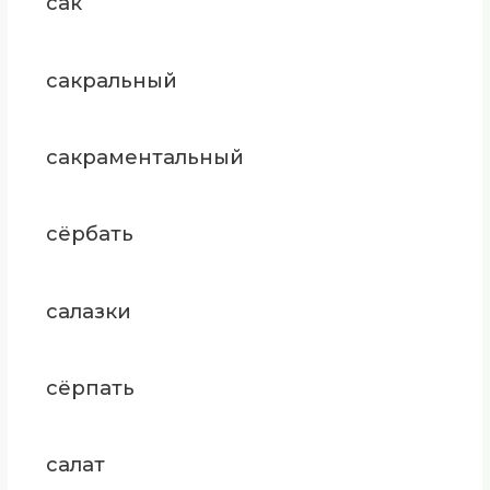
сак
сакральный
сакраментальный
сёрбать
салазки
сёрпать
салат