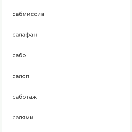
сабмиссив
салафан
сабо
салоп
саботаж
салями