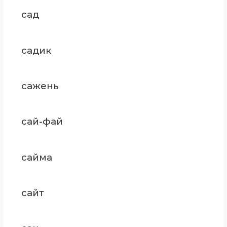
сад
садик
сажень
сай-фай
сайма
сайт