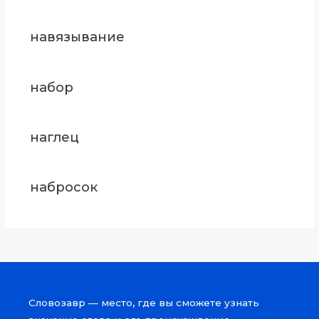
навязывание
набор
наглец
набросок
Словозавр — место, где вы сможете узнать