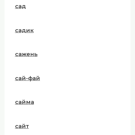
сад
садик
сажень
сай-фай
сайма
сайт