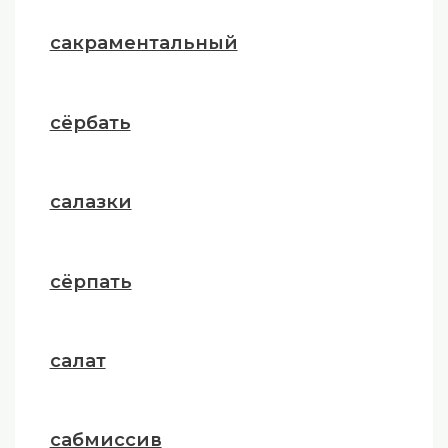
сакраментальный
сёрбать
салазки
сёрпать
салат
сабмиссив