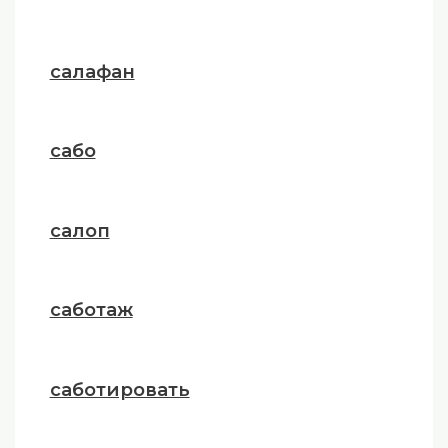
салафан
сабо
салоп
саботаж
саботировать