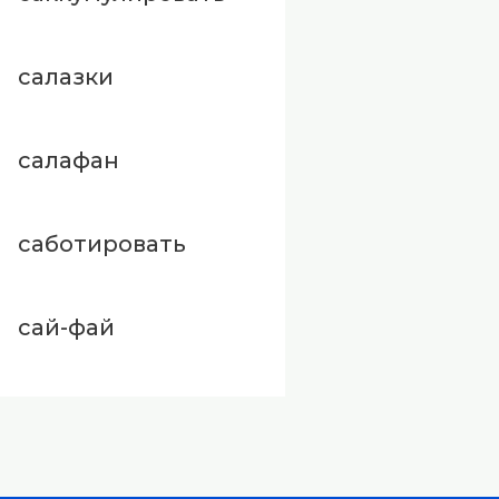
салазки
салафан
саботировать
сай-фай