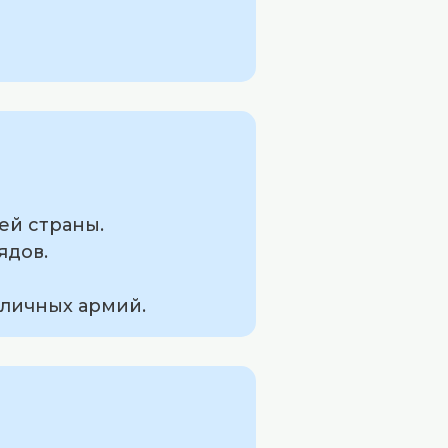
ей страны.
ядов.
зличных армий.