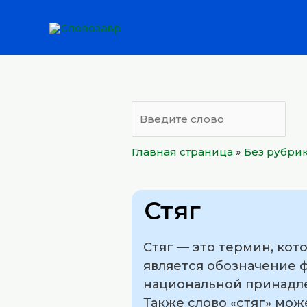
Перейти
к
содержимому
Главная страница
»
Без рубри
Стяг
Стяг — это термин, кот
является обозначение ф
национальной принадле
Также слово «стяг» мож