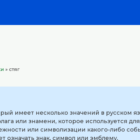
ки
»
стяг
орый имеет несколько значений в русском я
лага или знамени, которое используется дл
жности или символизации какого-либо собы
ет означать знак, символ или эмблему.