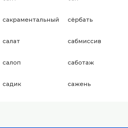
сакраментальный
сёрбать
салат
сабмиссив
салоп
саботаж
садик
сажень