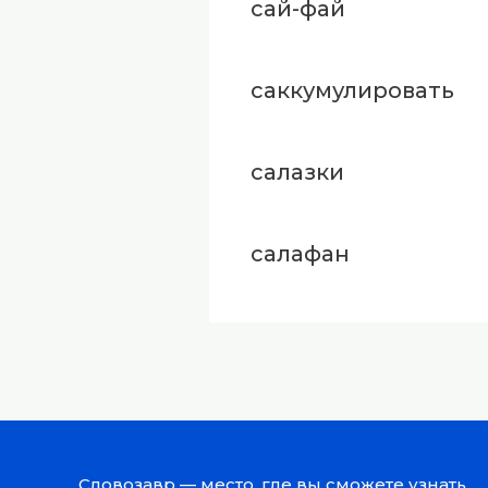
сай-фай
саккумулировать
салазки
салафан
Словозавр — место, где вы сможете узнать