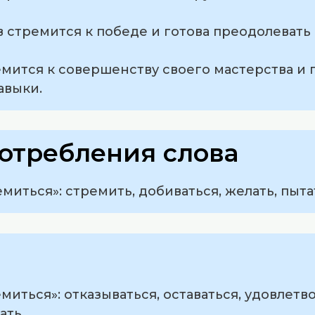
 стремится к победе и готова преодолевать 
емится к совершенству своего мастерства и
авыки.
отребления слова
миться»: стремить, добиваться, желать, пыта
миться»: отказываться, оставаться, удовлетв
ать.