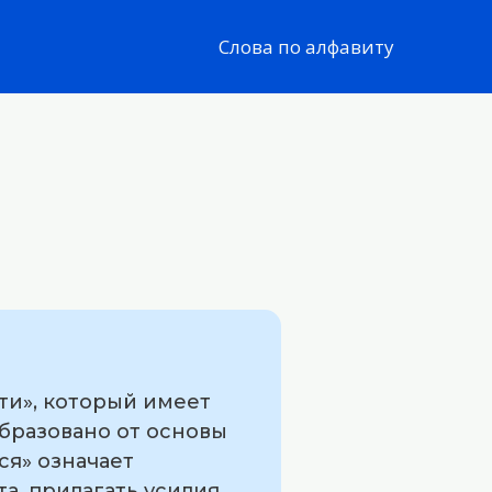
Слова по алфавиту
ти», который имеет
образовано от основы
ся» означает
та, прилагать усилия