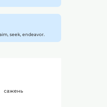
aim, seek, endeavor.
сажень