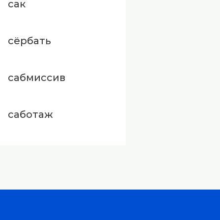
сак
сёрбать
сабмиссив
саботаж