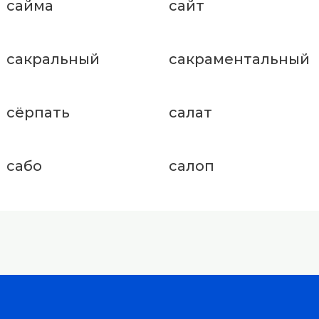
сайма
сайт
сакральный
сакраментальный
сёрпать
салат
сабо
салоп