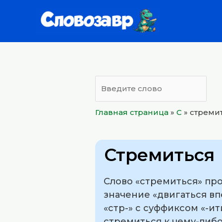
Перейти
к
содержимому
Главная страница
»
С
»
стреми
Стремиться
Слово «стремиться» про
значение «двигаться вп
«стр-» с суффиксом «-и
стремиться к чему-либо