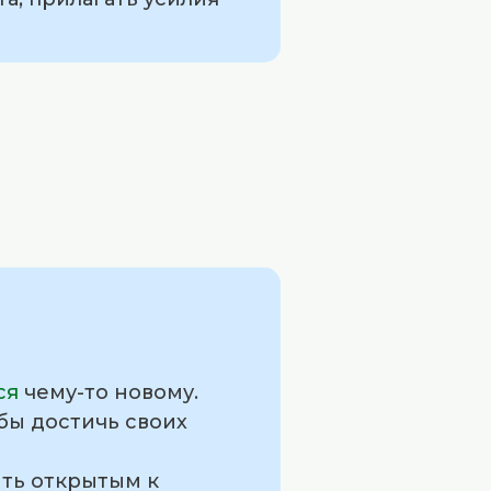
ся
чему-то новому.
обы достичь своих
ыть открытым к