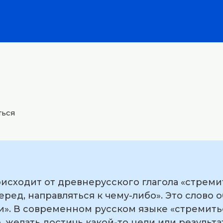
ться
исходит от древнерусского глагола «стреми
еред, направляться к чему-либо». Это слово 
ти». В современном русском языке «стремить
, желать достичь какой-то цели или результа