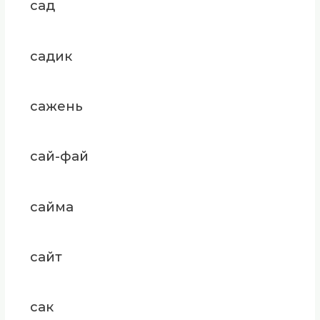
сад
садик
сажень
сай-фай
сайма
сайт
сак