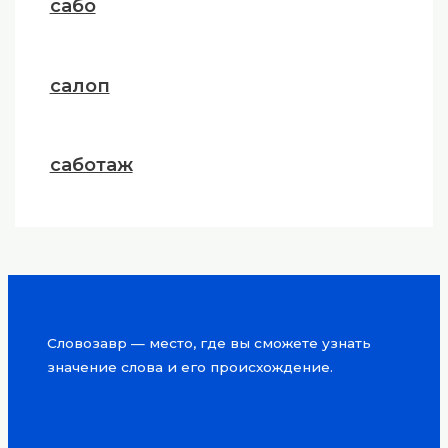
сабо
салоп
саботаж
Словозавр — место, где вы сможете узнать
значение слова и его происхождение.