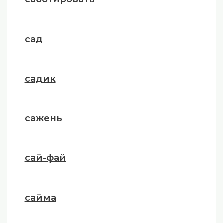
сад
садик
сажень
сай-фай
сайма