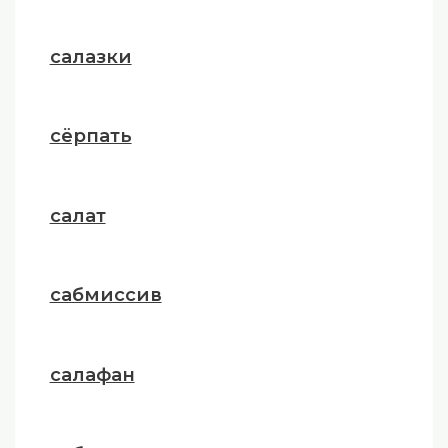
салазки
сёрпать
салат
сабмиссив
салафан