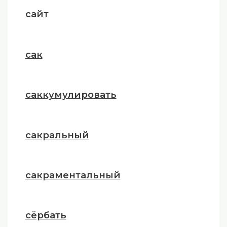
сайт
сак
саккумулировать
сакральный
сакраментальный
сёрбать