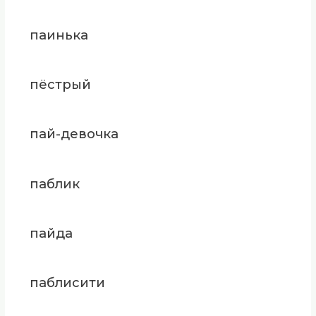
паинька
пёстрый
пай-девочка
паблик
пайда
паблисити