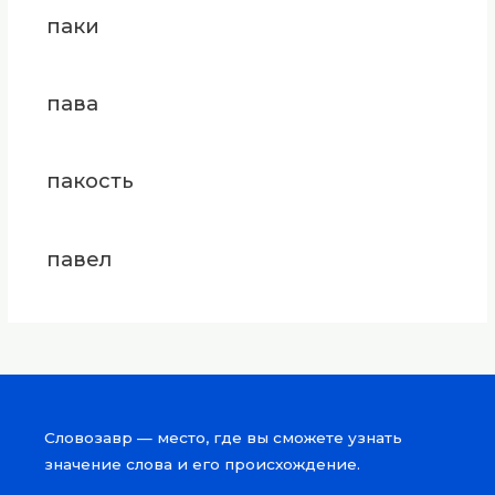
паки
пава
пакость
павел
Словозавр — место, где вы сможете узнать
значение слова и его происхождение.