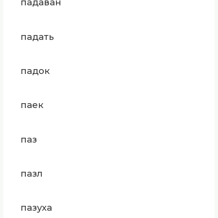
падаван
падать
падок
паек
паз
пазл
пазуха