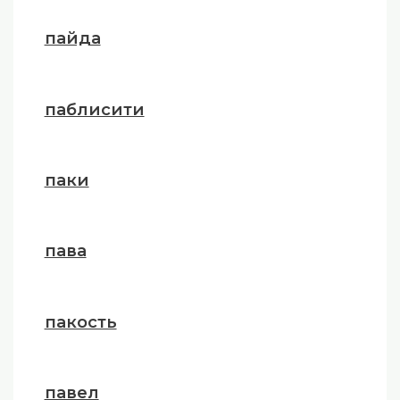
пайда
паблисити
паки
пава
пакость
павел