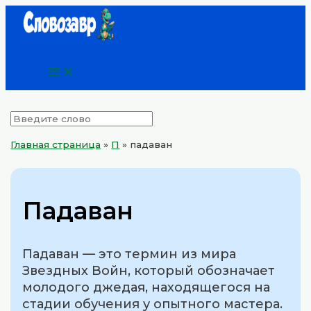
Main
Перейти
Menu
к
содержимому
Главная страница
»
П
»
падаван
Падаван
Падаван — это термин из мира
Звездных Войн, который обозначает
молодого джедая, находящегося на
стадии обучения у опытного мастера.