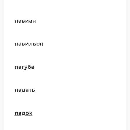
павиан
павильон
пагуба
падать
падок