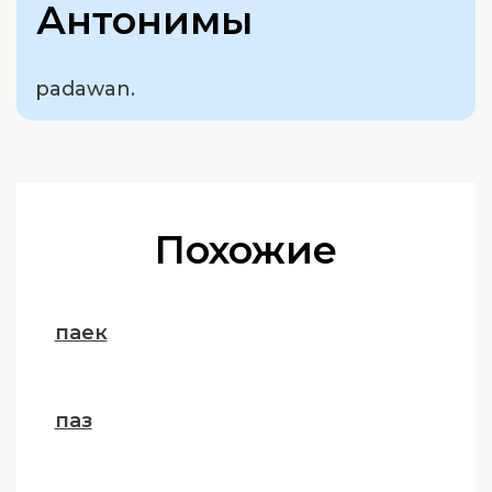
Антонимы
padawan.
Похожие
паек
паз