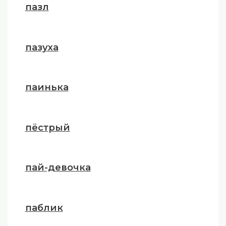
пазл
пазуха
паинька
пёстрый
пай-девочка
паблик