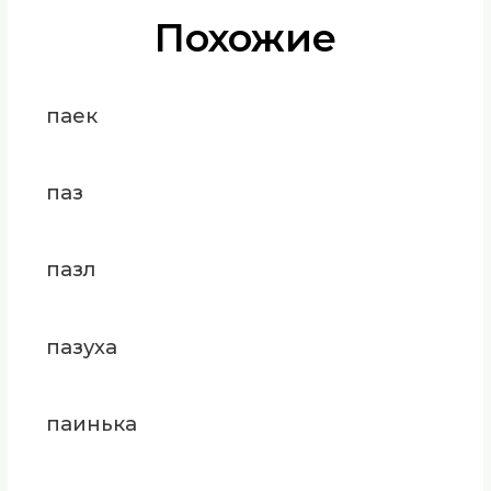
Похожие
паек
паз
пазл
пазуха
паинька