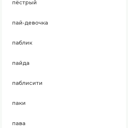
пёстрый
пай-девочка
паблик
пайда
паблисити
паки
пава