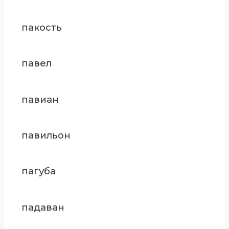
пакость
павел
павиан
павильон
пагуба
падаван