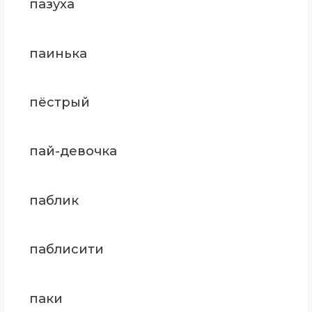
пазуха
паинька
пёстрый
пай-девочка
паблик
паблисити
паки