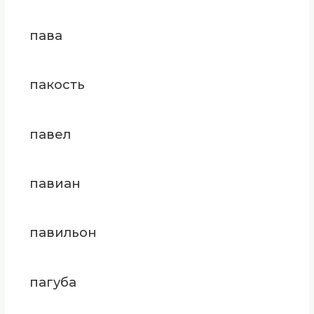
пава
пакость
павел
павиан
павильон
пагуба