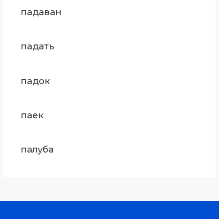
падаван
падать
падок
паек
палуба