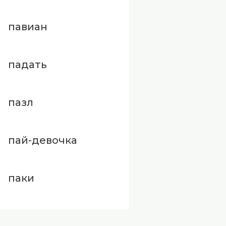
павиан
падать
пазл
пай-девочка
паки