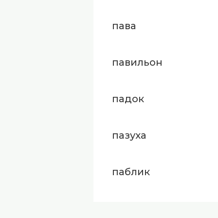
пава
павильон
падок
пазуха
паблик