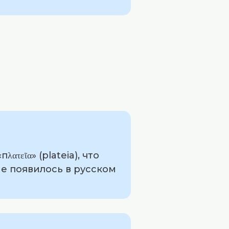
εῖα» (plateia), что
ые появилось в русском