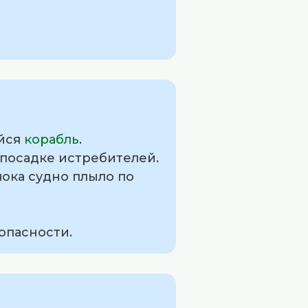
ийся
корабль
.
 посадке истребителей.
пока судно плыло по
опасности.