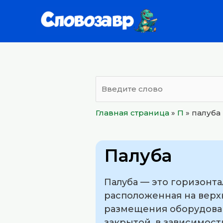
Перейти
к
содержимому
Главная страница
»
П
»
палуба
Палуба
Палуба — это горизонта
расположенная на верх
размещения оборудован
закрытой, в зависимости