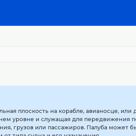
льная плоскость на корабле, авианосце, или 
нем уровне и служащая для передвижения по 
ия, грузов или пассажиров. Палуба может б
 от типа судна и его назначения.