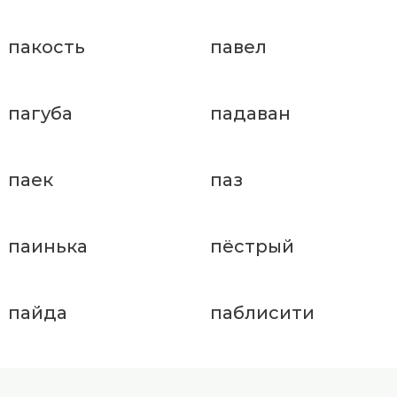
пакость
павел
пагуба
падаван
паек
паз
паинька
пёстрый
пайда
паблисити