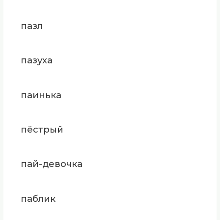
пазл
пазуха
паинька
пёстрый
пай-девочка
паблик