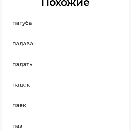
Похожие
пагуба
падаван
падать
падок
паек
паз