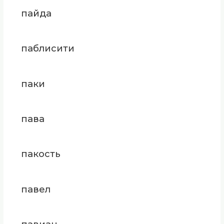
пайда
паблисити
паки
пава
пакость
павел