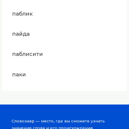
паблик
пайда
паблисити
паки
Словозавр — место, где вы сможете узнать
значение слова и его происхождение.