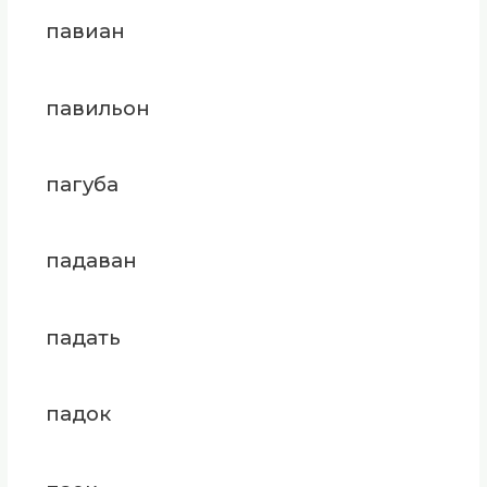
павиан
павильон
пагуба
падаван
падать
падок