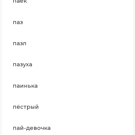
паек
паз
пазл
пазуха
паинька
пёстрый
пай-девочка