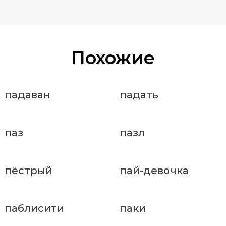
Похожие
падаван
падать
паз
пазл
пёстрый
пай-девочка
паблисити
паки