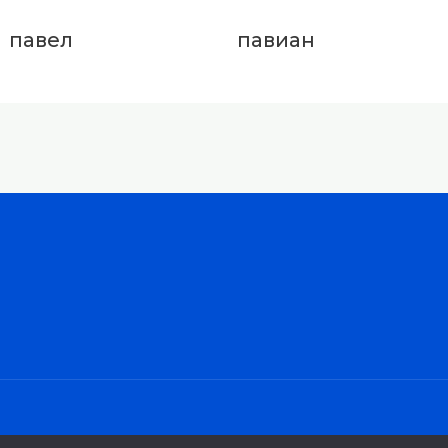
павел
павиан