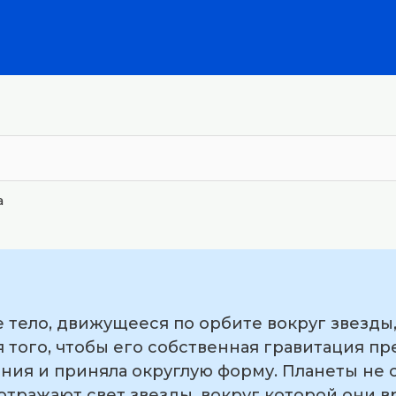
а
е тело, движущееся по орбите вокруг звезд
 того, чтобы его собственная гравитация пр
ния и приняла округлую форму. Планеты не 
отражают свет звезды, вокруг которой они 