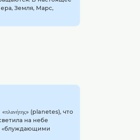
ра, Земля, Марс,
ανήτης» (planetes), что
светила на небе
их «блуждающими