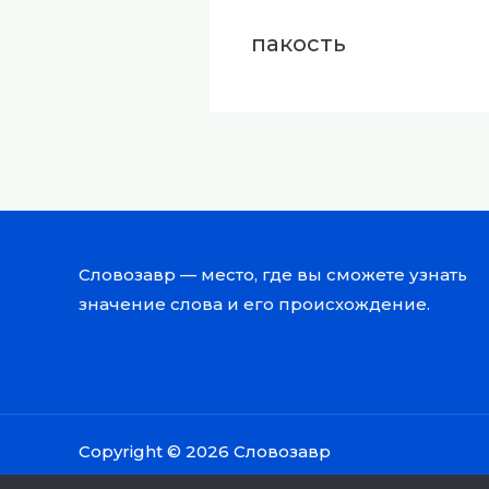
пакость
Словозавр — место, где вы сможете узнать
значение слова и его происхождение.
Copyright © 2026 Словозавр