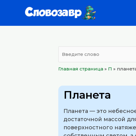
Перейти
к
содержимому
Главная страница
»
П
»
планет
Планета
Планета — это небесно
достаточной массой для
поверхностного натяже
собственным светом, а 