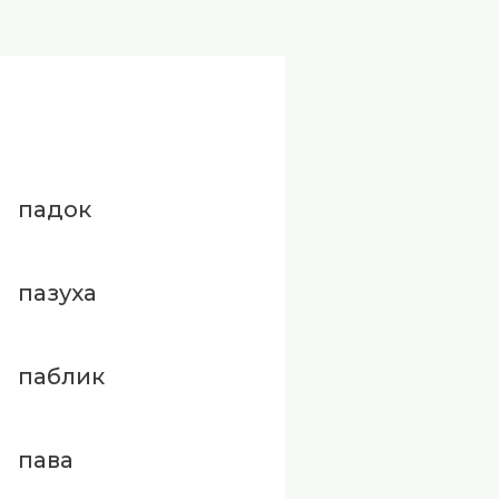
падок
пазуха
паблик
пава