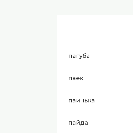
пагуба
паек
паинька
пайда