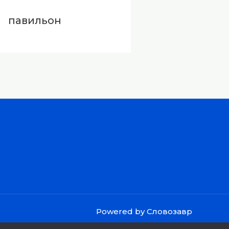
павильон
Powered by Словозавр