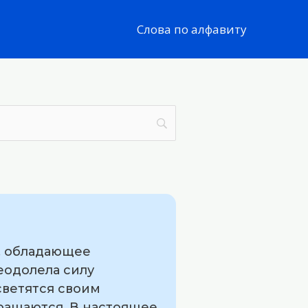
Слова по алфавиту
ы, обладающее
еодолела силу
светятся своим
вращаются. В настоящее