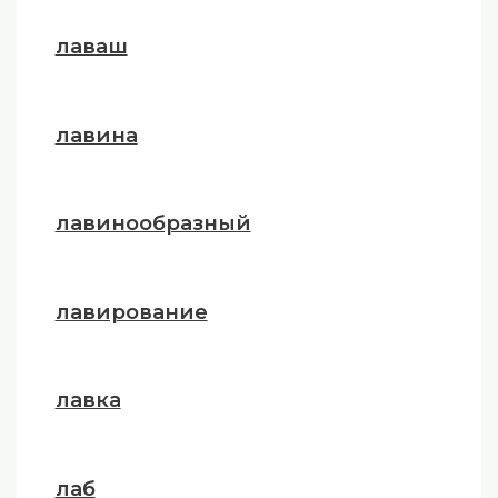
лаваш
лавина
лавинообразный
лавирование
лавка
лаб