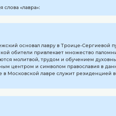
 слова «лавра»:
ежский основал лавру в Троице-Сергиевой п
рской обители привлекает множество паломн
аются молитвой, трудом и обучением духовны
вным центром и символом православия в дан
е в Московской лавре служит резиденцией 