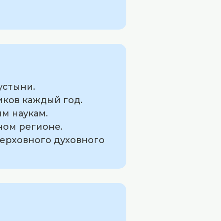
устыни.
иков каждый год.
м наукам.
ном регионе.
верховного духовного