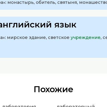
а»: монастырь, обитель, святыня, монашество
английский язык
а»: мирское здание, светское
учреждение
, 
Похожие
лаборатория
лабораторный