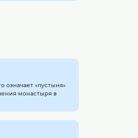
то означает «пустыня»
чения монастыря в