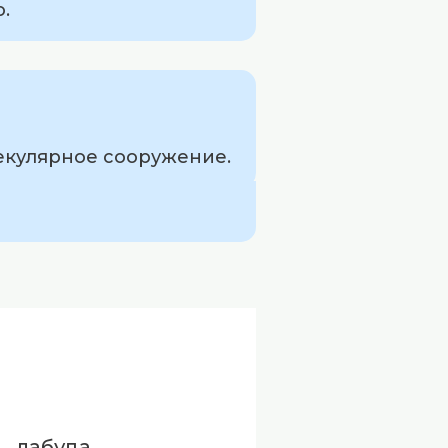
.
секулярное сооружение.
лабуда