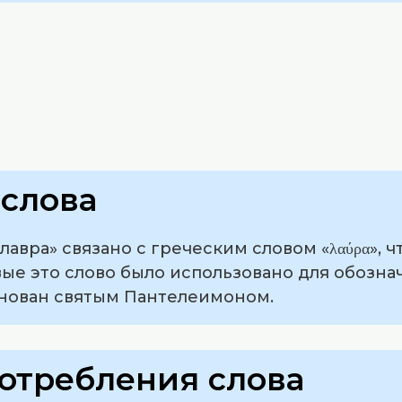
слова
авра» связано с греческим словом «λαύρα», ч
вые это слово было использовано для обозна
снован святым Пантелеимоном.
отребления слова