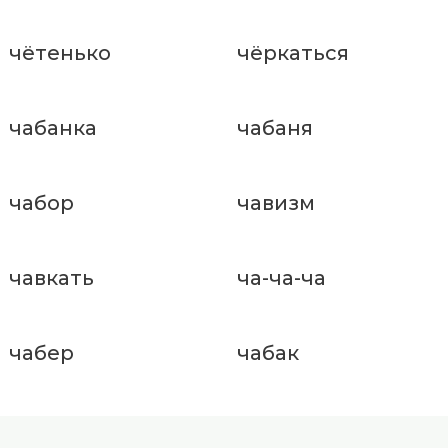
чётенько
чёркаться
чабанка
чабаня
чабор
чавизм
чавкать
ча-ча-ча
чабер
чабак