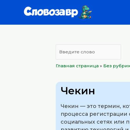
Перейти
к
содержимому
Главная страница
»
Без рубри
Чекин
Чекин — это термин, к
процесса регистрации с
социальных сетях или 
развитию технологий и