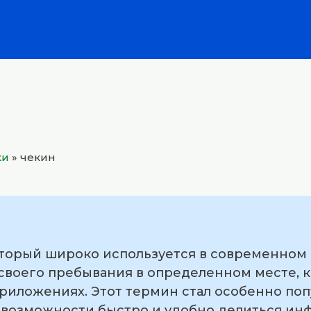
ки
»
чекин
оторый широко используется в современном
воего пребывания в определенном месте, ка
приложениях. Этот термин стал особенно по
 возможности быстро и удобно делиться ин