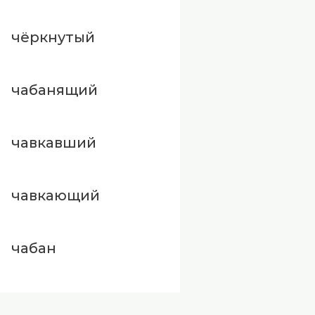
чёркнутый
чабанящий
чавкавший
чавкающий
чабан