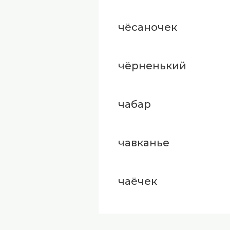
чёсаночек
чёрненький
чабар
чавканье
чаёчек