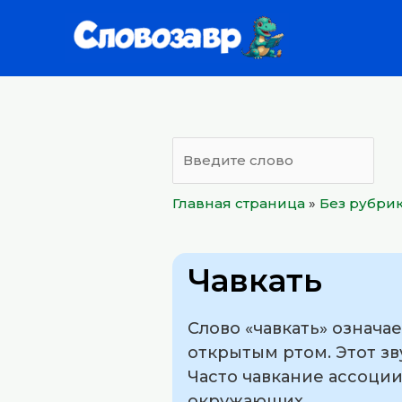
Перейти
к
содержимому
Главная страница
»
Без рубри
Чавкать
Слово «чавкать» означа
открытым ртом. Этот зв
Часто чавкание ассоци
окружающих.