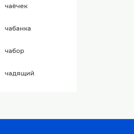
чаёчек
чабанка
чабор
чадящий