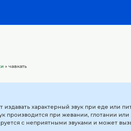
ки
»
чавкать
ет издавать характерный звук при еде или пи
ук производится при жевании, глотании или 
ируется с неприятными звуками и может выз