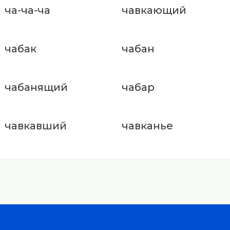
ча-ча-ча
чавкающий
чабак
чабан
чабанящий
чабар
чавкавший
чавканье