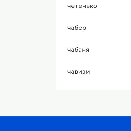
чётенько
чабер
чабаня
чавизм