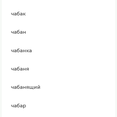
чабак
чабан
чабанка
чабаня
чабанящий
чабар