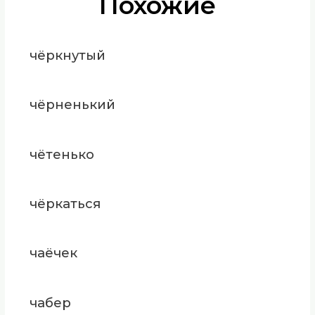
Похожие
чёркнутый
чёрненький
чётенько
чёркаться
чаёчек
чабер