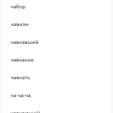
чабор
чавизм
чавкавший
чавканье
чавкать
ча-ча-ча