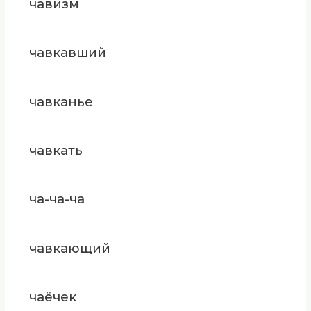
чавизм
чавкавший
чавканье
чавкать
ча-ча-ча
чавкающий
чаёчек