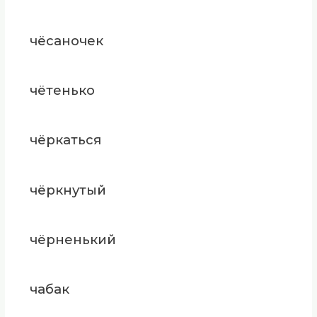
чёсаночек
чётенько
чёркаться
чёркнутый
чёрненький
чабак