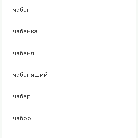
чабан
чабанка
чабаня
чабанящий
чабар
чабор