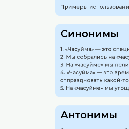
Примеры использования
Синонимы
1. «Часуйма» — это спе
2. Мы собрались на «ча
3. На «часуйме» мы пел
4. «Часуйма» — это вре
отпраздновать какой-то
5. На «часуйме» мы уго
Антонимы