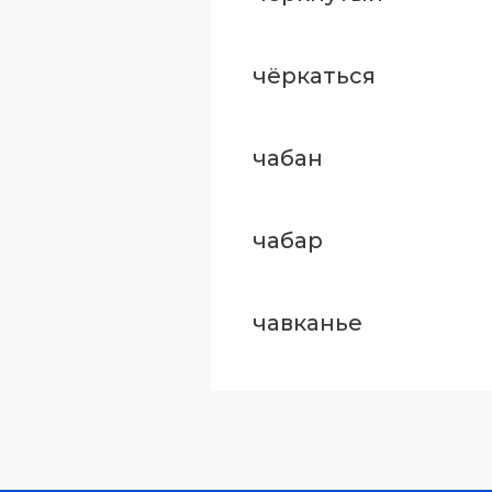
чёркаться
чабан
чабар
чавканье