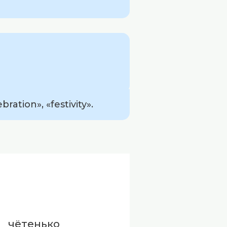
ation», «festivity».
чётенько