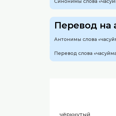
Синонимы слова «часуйм
Перевод на 
Антонимы слова «часуйм
Перевод слова «часуйма» 
чёркнутый