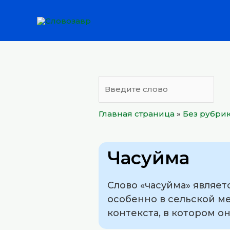
Перейти
к
содержимому
Главная страница
»
Без рубри
Часуйма
Слово «часуйма» являе
особенно в сельской ме
контекста, в котором о