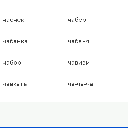
чаёчек
чабер
чабанка
чабаня
чабор
чавизм
чавкать
ча-ча-ча