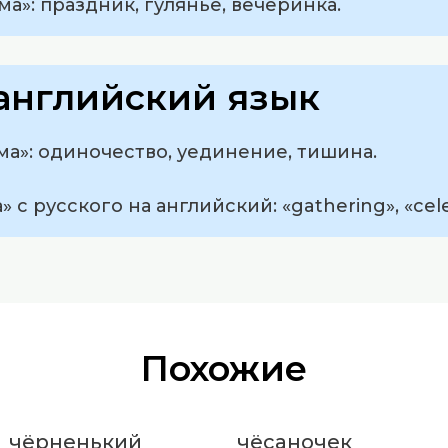
а»: праздник, гулянье, вечеринка.
английский язык
а»: одиночество, уединение, тишина.
с русского на английский: «gathering», «celebr
Похожие
чёрненький
чёсаночек