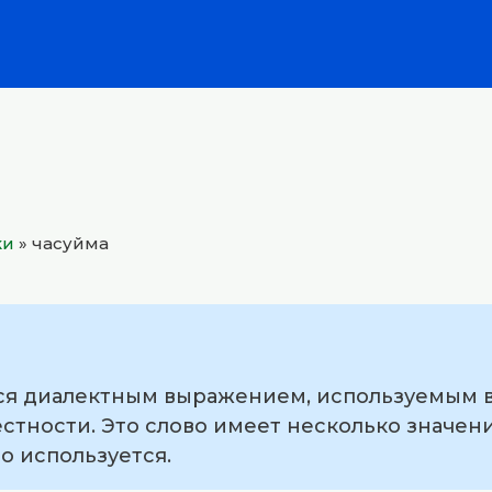
ки
»
часуйма
тся диалектным выражением, используемым в
стности. Это слово имеет несколько значени
но используется.