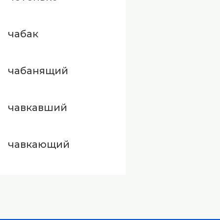
чабак
чабанящий
чавкавший
чавкающий