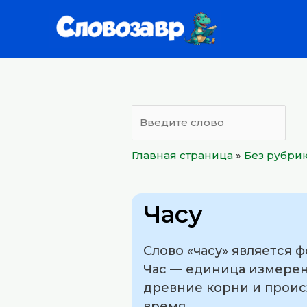
Перейти
к
содержимому
Главная страница
»
Без рубри
Часу
Слово «часу» является 
Час — единица измерени
древние корни и происхо
время.