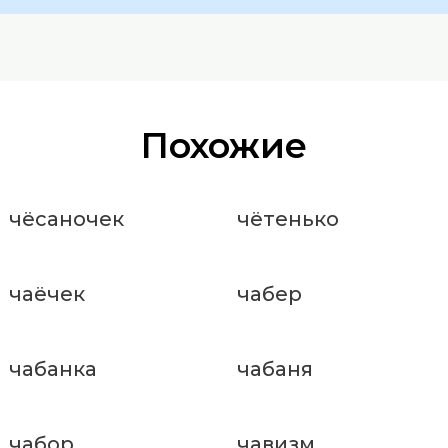
Похожие
чёсаночек
чётенько
чаёчек
чабер
чабанка
чабаня
чабор
чавизм