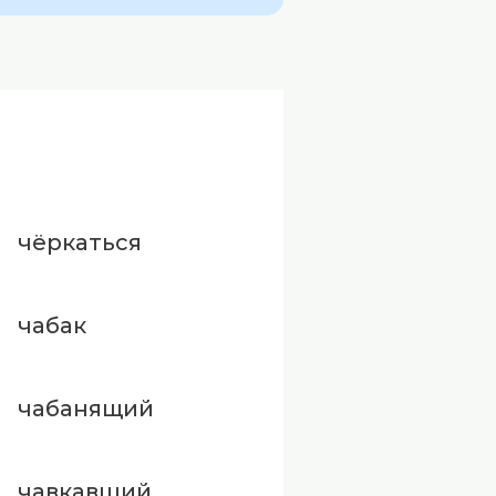
чёркаться
чабак
чабанящий
чавкавший