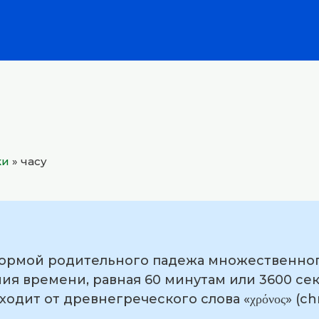
ки
»
часу
формой родительного падежа множественного 
я времени, равная 60 минутам или 3600 сек
дит от древнегреческого слова «χρόνος» (chr