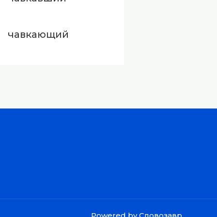
чавкающий
Powered by Словозавр