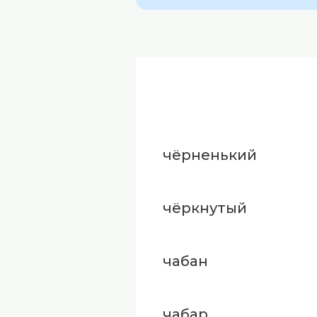
чёрненький
чёркнутый
чабан
чабар