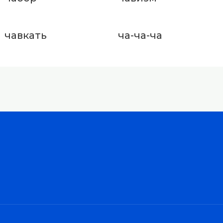
чавкать
ча-ча-ча