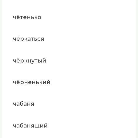
чётенько
чёркаться
чёркнутый
чёрненький
чабаня
чабанящий