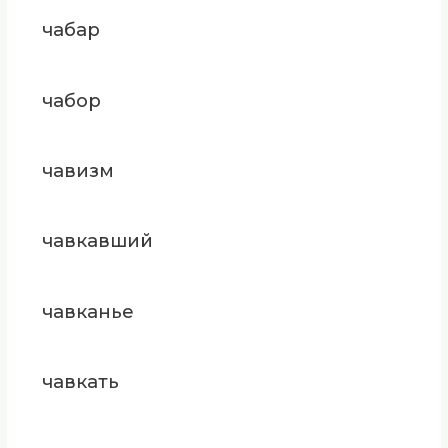
чабар
чабор
чавизм
чавкавший
чавканье
чавкать