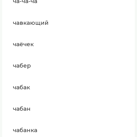
ча-ча-ча
чавкающий
чаёчек
чабер
чабак
чабан
чабанка