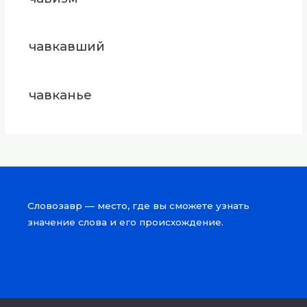
чавкавший
чавканье
Словозавр — место, где вы сможете узнать
значение слова и его происхождение.