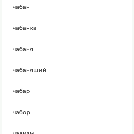
чабан
чабанка
чабаня
чабанящий
чабар
чабор
чавизм