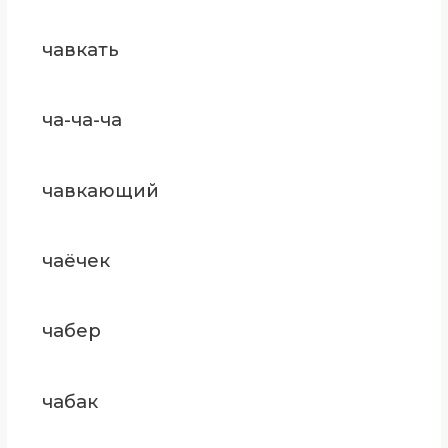
чавкать
ча-ча-ча
чавкающий
чаёчек
чабер
чабак