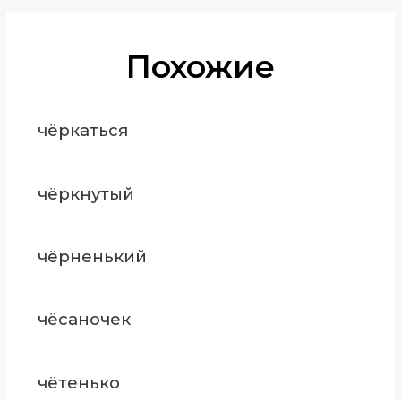
Похожие
чёркаться
чёркнутый
чёрненький
чёсаночек
чётенько