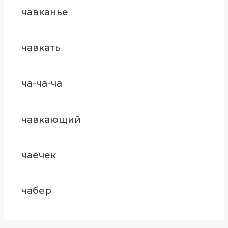
чавканье
чавкать
ча-ча-ча
чавкающий
чаёчек
чабер