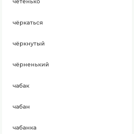
чётенько
чёркаться
чёркнутый
чёрненький
чабак
чабан
чабанка