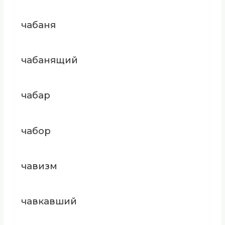
чабаня
чабанящий
чабар
чабор
чавизм
чавкавший