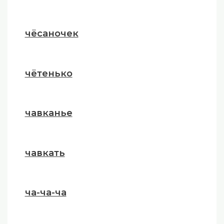
чёсаночек
чётенько
чавканье
чавкать
ча-ча-ча