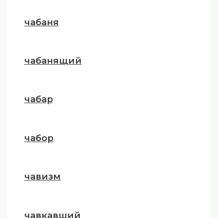
чабаня
чабанящий
чабар
чабор
чавизм
чавкавший