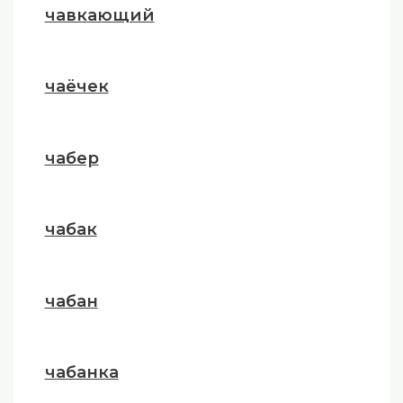
чавкающий
чаёчек
чабер
чабак
чабан
чабанка