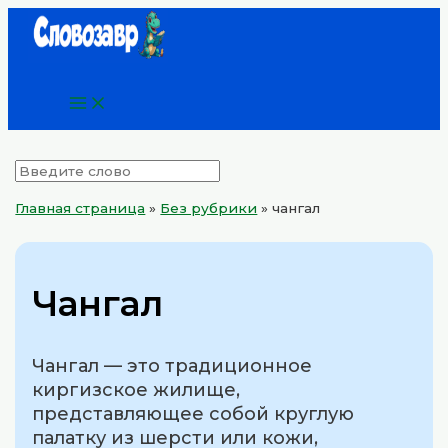
Main
Перейти
Menu
к
содержимому
Главная страница
»
Без рубрики
»
чангал
Чангал
Чангал — это традиционное
киргизское жилище,
представляющее собой круглую
палатку из шерсти или кожи,