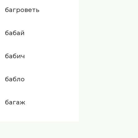
багроветь
бабай
бабич
бабло
багаж