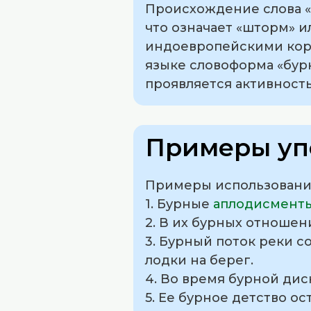
Происхождение слова «
что означает «шторм» и
индоевропейскими корн
языке словоформа «бурн
проявляется активност
Примеры уп
Примеры использования
1. Бурные
аплодисмент
2. В их бурных отношен
3. Бурный поток реки с
лодки на берег.
4. Во время бурной ди
5. Ее бурное детство ос