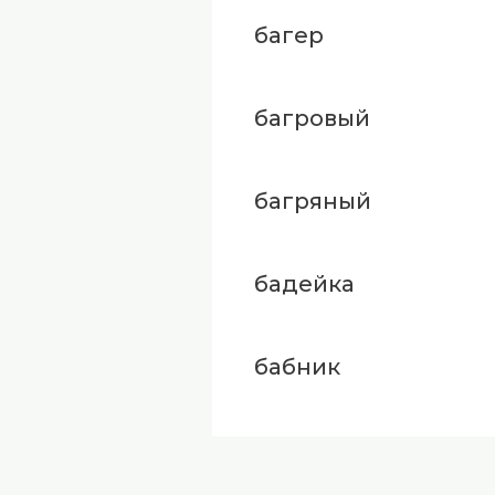
багер
багровый
багряный
бадейка
бабник