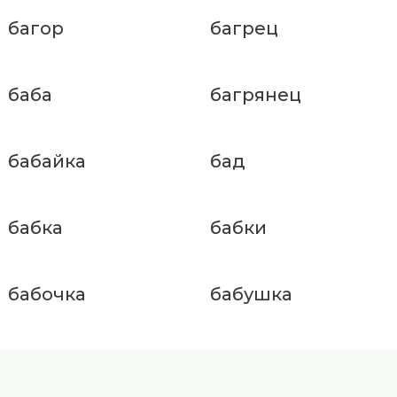
багор
багрец
баба
багрянец
бабайка
бад
бабка
бабки
бабочка
бабушка