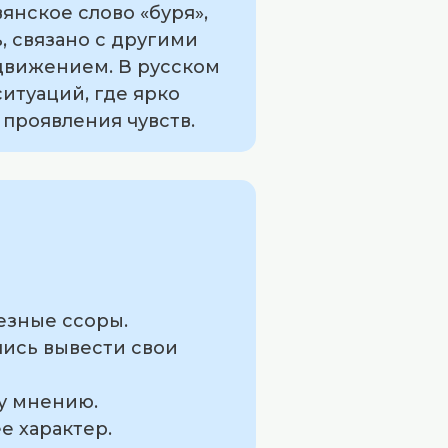
янское слово «буря»,
ь, связано с другими
движением. В русском
итуаций, где ярко
проявления чувств.
езные ссоры.
лись вывести свои
у мнению.
е характер.