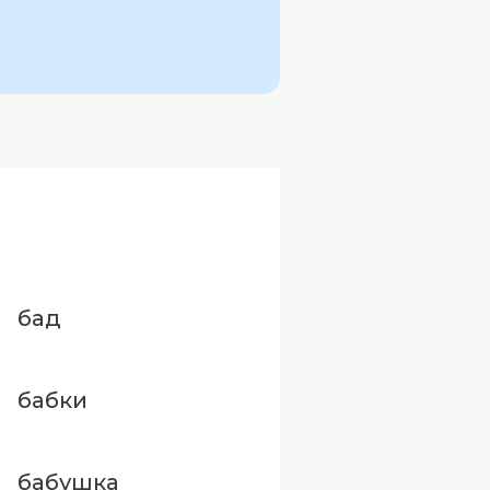
бад
бабки
бабушка