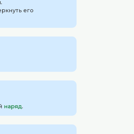
.
еркнуть его
ий
наряд
.