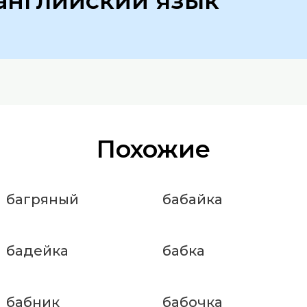
английский язык
Похожие
багряный
бабайка
бадейка
бабка
бабник
бабочка