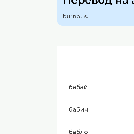
Перевод на 
burnous.
бабай
бабич
бабло