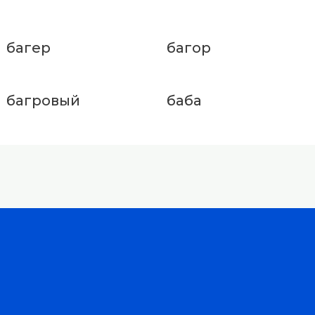
багер
багор
багровый
баба