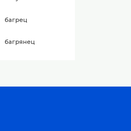
багрец
багрянец