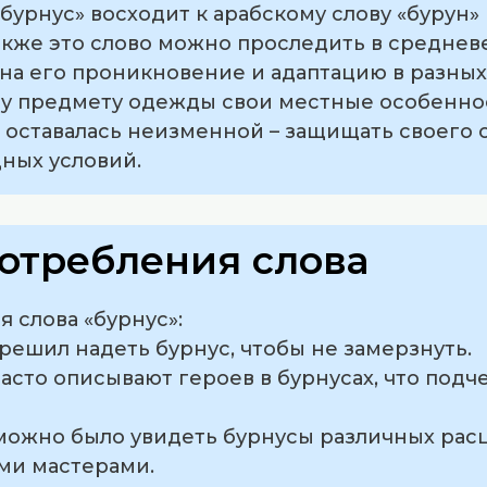
осходит к арабскому слову «бурун» (بُرْنُص), что означае
Также это слово можно проследить в средне
т на его проникновение и адаптацию в разных
у предмету одежды свои местные особеннос
 оставалась неизменной – защищать своего 
ных условий.
отребления слова
 слова «бурнус»:
я решил надеть бурнус, чтобы не замерзнуть.
часто описывают героев в бурнусах, что подче
можно было увидеть бурнусы различных расц
ми мастерами.