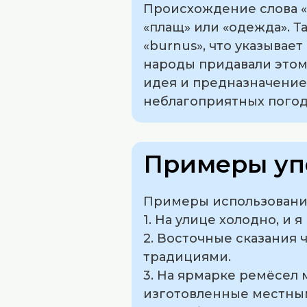
Происхождение слова «бурнус» в
«плащ» или «одежда». 
«burnus», что указывае
народы придавали этом
идея и предназначение
неблагоприятных погод
Примеры уп
Примеры использования
1. На улице холодно, и 
2. Восточные сказания 
традициями.
3. На ярмарке ремёсел 
изготовленные местны