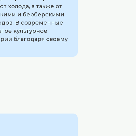
т холода, а также от
бскими и берберскими
одов. В современные
атое культурное
трии благодаря своему