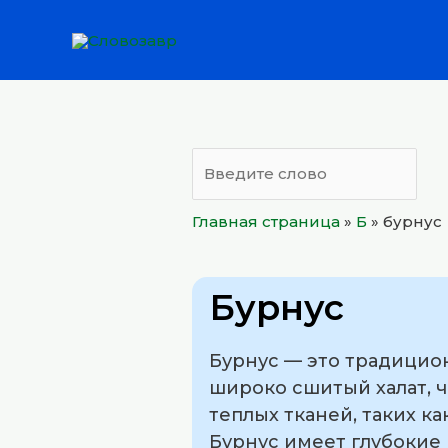
Перейти
к
содержимому
Главная страница
»
Б
»
бурнус
Бурнус
Бурнус — это традицио
широко сшитый халат, ч
теплых тканей, таких к
Бурнус имеет глубокие