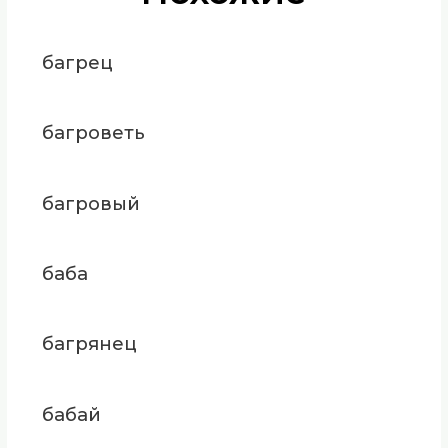
багрец
багроветь
багровый
баба
багрянец
бабай