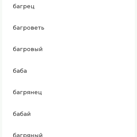
багрец
багроветь
багровый
баба
багрянец
бабай
багряный