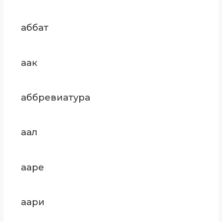
аббат
аак
аббревиатура
аал
ааре
аари