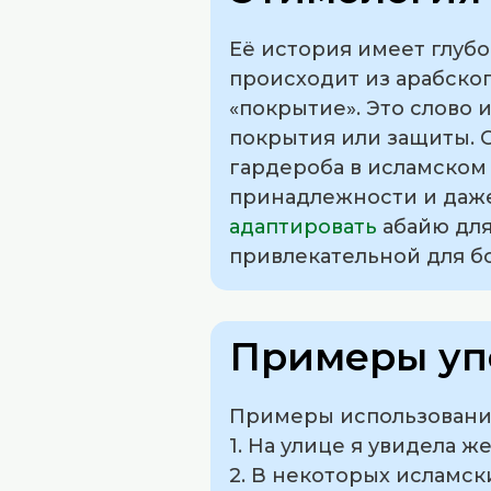
Её история имеет глуб
происходит из арабского языка. В арабско
покрытия или защиты. 
гардероба в исламском
принадлежности и даже
адаптировать
абайю для
привлекательной для б
Примеры уп
Примеры использования
1. На улице я увидела 
2. В некоторых исламск