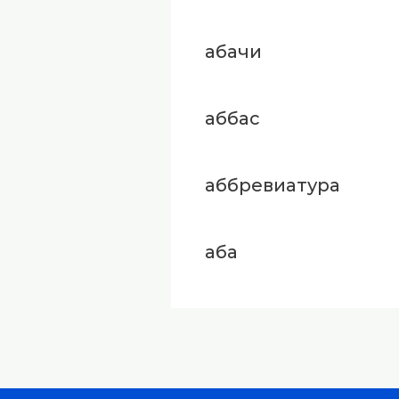
абачи
аббас
аббревиатура
аба