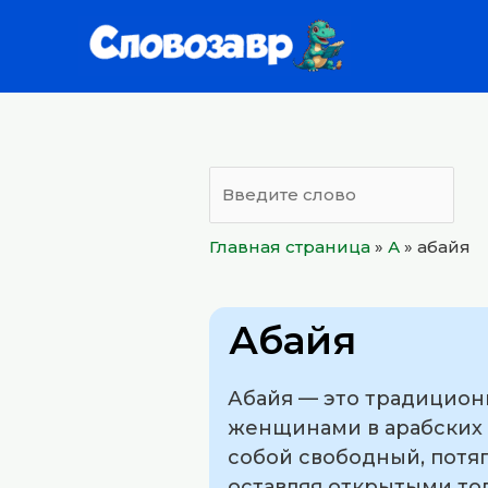
Перейти
к
содержимому
Главная страница
»
А
»
абайя
Абайя
Абайя — это традиционн
женщинами в арабских с
собой свободный, потяг
оставляя открытыми тол