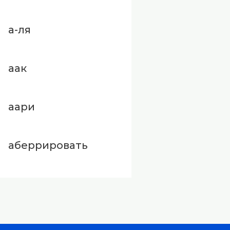
а-ля
аак
аари
аберрировать