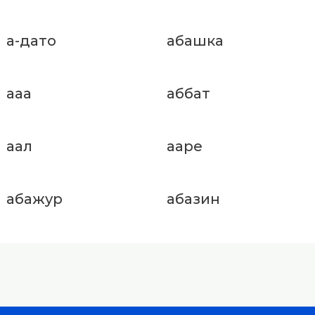
а-дато
абашка
ааа
аббат
аал
ааре
абажур
абазин