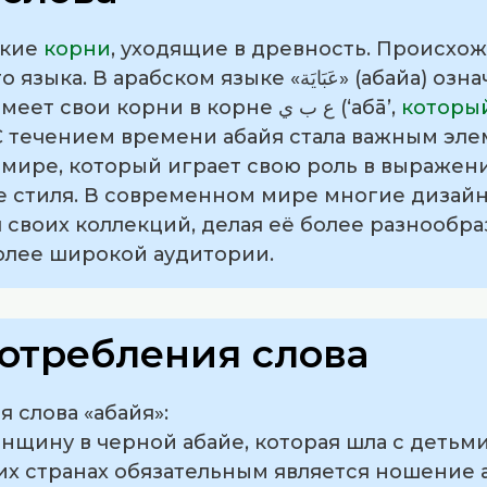
окие
корни
, уходящие в древность. Происхож
м языке «عَبَايَة» (абайа) означает «одежда» или
«покрытие». Это слово имеет свои корни в корне ع ب ي (‘абā’,
которы
С течением времени абайя стала важным эл
 мире, который играет свою роль в выражен
 стиля. В современном мире многие дизай
 своих коллекций, делая её более разнообра
олее широкой аудитории.
отребления слова
 слова «абайя»:
женщину в черной абайе, которая шла с детьми
их странах обязательным является ношение 