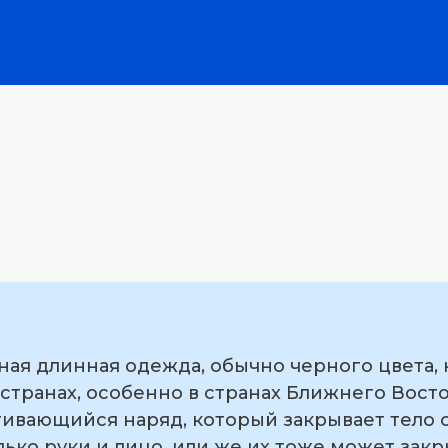
ая длинная одежда, обычно черного цвета, 
транах, особенно в странах Ближнего Восто
ивающийся наряд, который закрывает тело о
ько руки и лицо, или же их тоже может закр