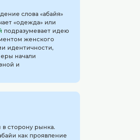
дение слова «абайя»
й
подразумевает идею
ементом женского
ии идентичности,
неры начали
зной и
 в сторону рынка.
абайи как проявление