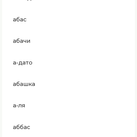
абас
абачи
а-дато
абашка
а-ля
аббас