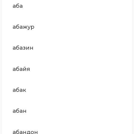
аба
абажур
абазин
абайя
абак
абан
абандон