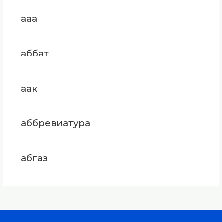
ааа
аббат
аак
аббревиатура
абгаз