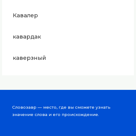
Кавалер
кавардак
каверзный
Словозавр — место, где вы сможете узнать
значение слова и его происхождение.