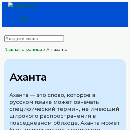
Main
Перейти
Menu
к
содержимому
Главная страница
»
А
»
аханта
Аханта
Аханта — это слово, которое в
русском языке может означать
специфический термин, не имеющий
широкого распространения в
повседневном обиходе. Аханта может