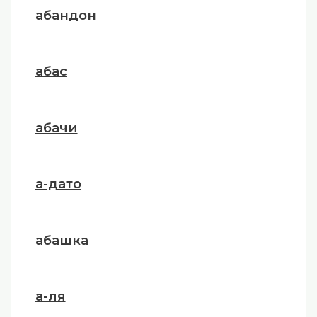
абандон
абас
абачи
а-дато
абашка
а-ля