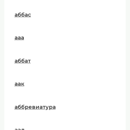
аббас
ааа
аббат
аак
аббревиатура
аал