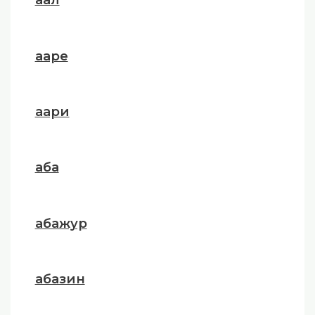
ааре
аари
аба
абажур
абазин