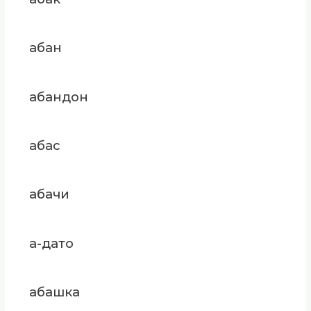
абан
абандон
абас
абачи
а-дато
абашка