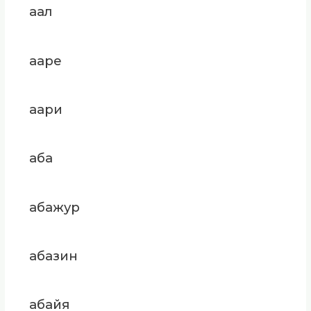
аал
ааре
аари
аба
абажур
абазин
абайя