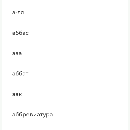
а-ля
аббас
ааа
аббат
аак
аббревиатура