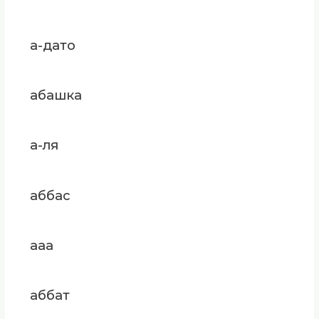
а-дато
абашка
а-ля
аббас
ааа
аббат