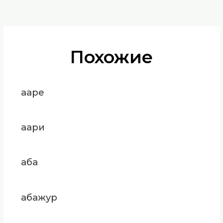
Похожие
ааре
аари
аба
абажур