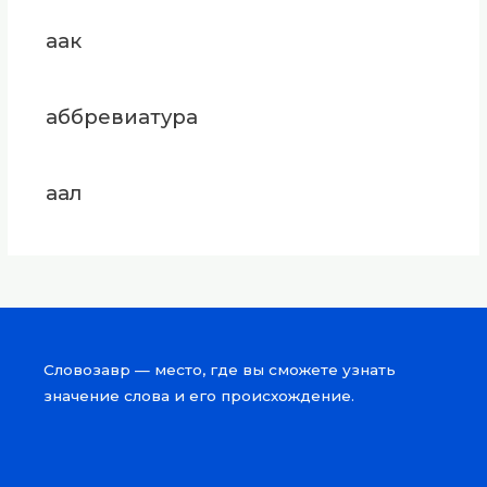
аак
аббревиатура
аал
Словозавр — место, где вы сможете узнать
значение слова и его происхождение.