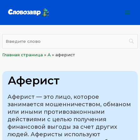
Перейти
Mai
к
Men
содержимому
Главная страница
»
А
»
аферист
Аферист
Аферист — это лицо, которое
занимается мошенничеством, обманом
или иными противозаконными
действиями с целью получения
финансовой выгоды за счет других
людей. Аферисты используют