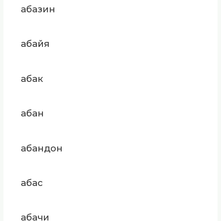
абазин
абайя
абак
абан
абандон
абас
абачи