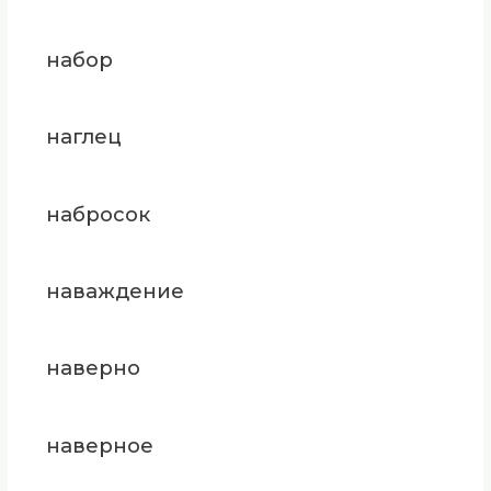
набор
наглец
набросок
наваждение
наверно
наверное