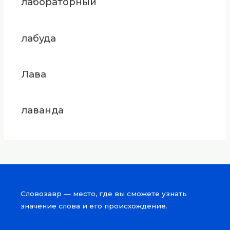
лабораторный
лабуда
Лава
лаванда
Словозавр — место, где вы сможете узнать
значение слова и его происхождение.