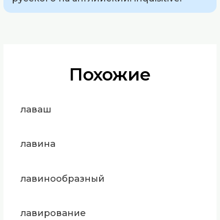
Похожие
лаваш
лавина
лавинообразный
лавирование