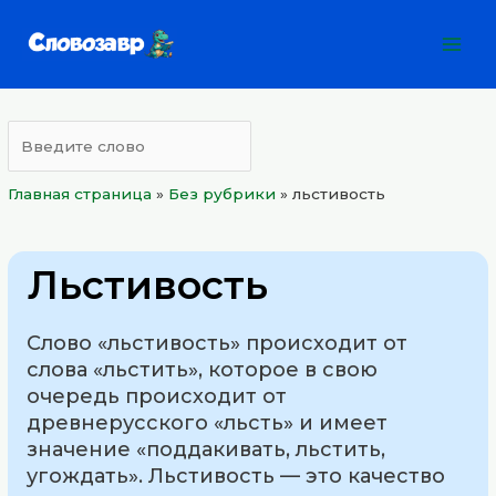
Перейти
Mai
к
Men
содержимому
Главная страница
»
Без рубрики
»
льстивость
Льстивость
Слово «льстивость» происходит от
слова «льстить», которое в свою
очередь происходит от
древнерусского «льсть» и имеет
значение «поддакивать, льстить,
угождать». Льстивость — это качество