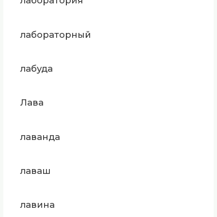
лаборатория
лабораторный
лабуда
Лава
лаванда
лаваш
лавина