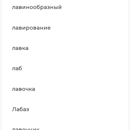
лавинообразный
лавирование
лавка
лаб
лавочка
Лабаз
лавочник