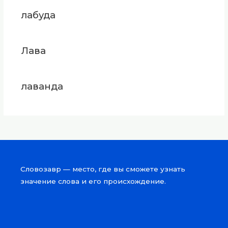
лабуда
Лава
лаванда
Словозавр — место, где вы сможете узнать
значение слова и его происхождение.