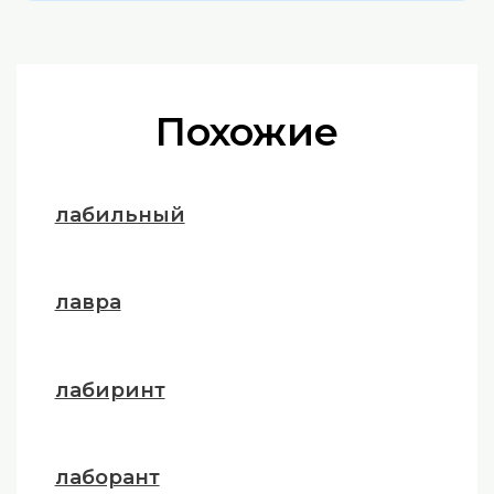
Похожие
лабильный
лавра
лабиринт
лаборант