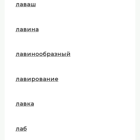
лаваш
лавина
лавинообразный
лавирование
лавка
лаб