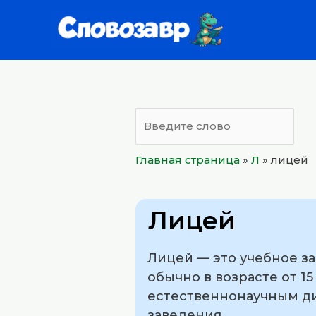
Перейти
к
содержимому
Главная страница
»
Л
»
лицей
Лицей
Лицей — это учебное з
обычно в возрасте от 1
естественнонаучным ди
заведения.