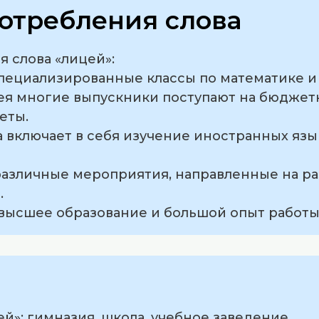
отребления слова
 слова «лицей»:
специализированные классы по математике и
цея многие выпускники поступают на бюджет
еты.
 включает в себя изучение иностранных язык
 различные мероприятия, направленные на р
.
 высшее образование и большой опыт работы
й»: гимназия, школа, учебное заведение.