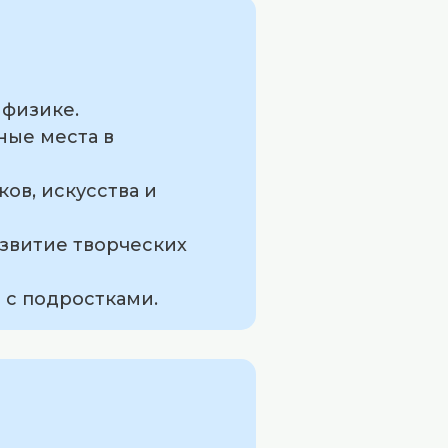
 физике.
ные места в
ов, искусства и
азвитие творческих
 с подростками.