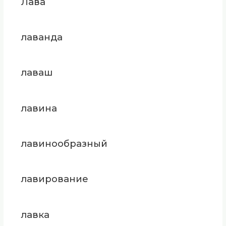
Лава
лаванда
лаваш
лавина
лавинообразный
лавирование
лавка